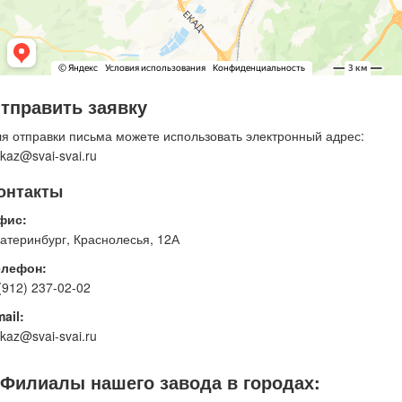
тправить заявку
я отправки письма можете использовать электронный адрес:
kaz@svai-svai.ru
онтакты
фис:
атеринбург, Краснолесья, 12А
елефон:
(912) 237-02-02
ail:
kaz@svai-svai.ru
Филиалы нашего завода в городах: