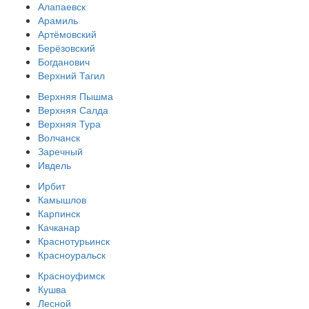
Алапаевск
Арамиль
Артёмовский
Берёзовский
Богданович
Верхний Тагил
Верхняя Пышма
Верхняя Салда
Верхняя Тура
Волчанск
Заречный
Ивдель
Ирбит
Камышлов
Карпинск
Качканар
Краснотурьинск
Красноуральск
Красноуфимск
Кушва
Лесной